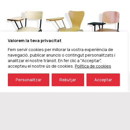
Valorem la teva privacitat
Fem servir cookies per millorar la vostra experiència de
navegació, publicar anuncis o contingut personalitzats i
analitzar el nostre trànsit. En fer clic a "Acceptar",
accepteu el nostre ús de cookies.
Política de cookies
Ref. #11
Personalitzar
Rebutjar
Acceptar
Inici
»
Cadires amb pala per aules i oficines
Cadires amb pala per a tots els
espais